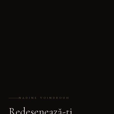
NADINE VOINDROUH
Redesenează-ți